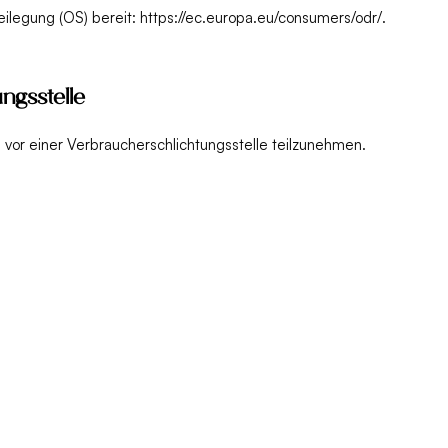
eilegung (OS) bereit:
https://ec.europa.eu/consumers/odr/
.
ngs­stelle
en vor einer Verbraucherschlichtungsstelle teilzunehmen.